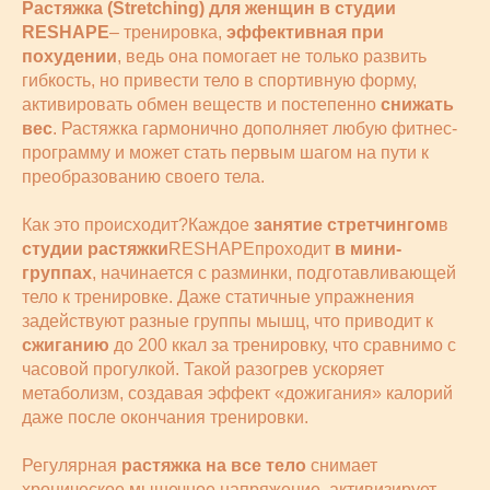
Растяжка (Stretching) для женщин в студии
RESHAPE
– тренировка,
эффективная при
похудении
, ведь она помогает не только развить
гибкость, но привести тело в спортивную форму,
активировать обмен веществ и постепенно
снижать
вес
. Растяжка гармонично дополняет любую фитнес-
программу и может стать первым шагом на пути к
преобразованию своего тела.
Как это происходит?Каждое
занятие стретчингом
в
студии растяжки
RESHAPEпроходит
в мини-
группах
, начинается с разминки, подготавливающей
тело к тренировке. Даже статичные упражнения
задействуют разные группы мышц, что приводит к
сжиганию
до 200 ккал за тренировку, что сравнимо с
часовой прогулкой. Такой разогрев ускоряет
метаболизм, создавая эффект «дожигания» калорий
даже после окончания тренировки.
Регулярная
растяжка на все тело
cнимает
хроническое мышечное напряжение, активизирует